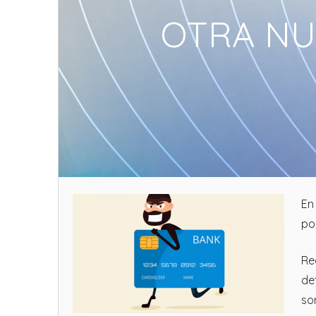
OTRA NU
En
po
Re
de
so