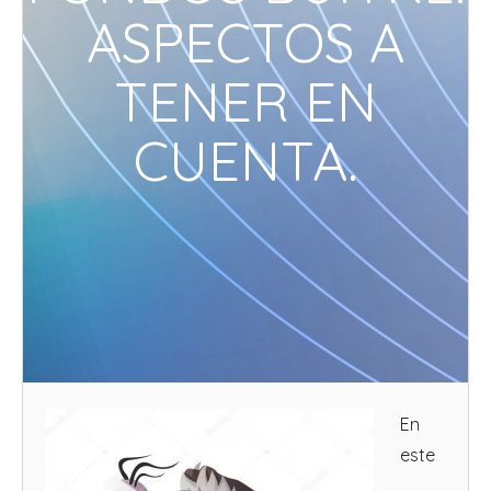
ASPECTOS A
TENER EN
CUENTA.
En
este