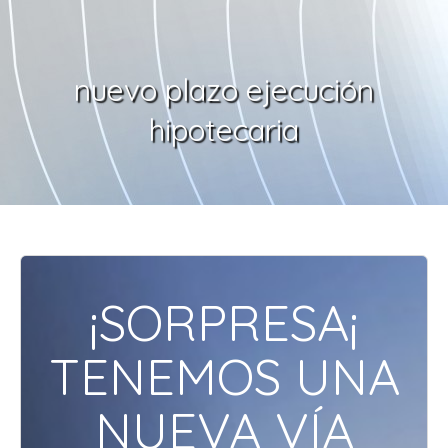
Skip
to
content
nuevo plazo ejecución
hipotecaria
¡SORPRESA¡
TENEMOS UNA
NUEVA VÍA