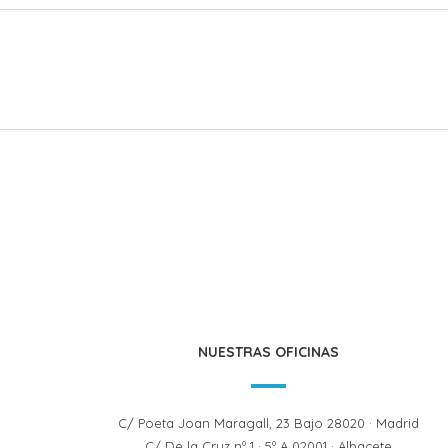
NUESTRAS OFICINAS
C/ Poeta Joan Maragall, 23 Bajo 28020 · Madrid
C/ De la Cruz nº 1 · 5º A 02001 · Albacete