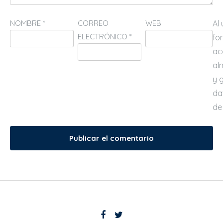
NOMBRE
*
CORREO
WEB
Al
ELECTRÓNICO
*
fo
ac
al
y 
da
de