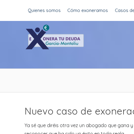
Skip
Quienes somos
Cómo exoneramos
Casos de
to
content
Nuevo caso de exoneraci
Ya sé que diréis otra vez un abogado que gana y l
reconocer que ha sido un éxito en toda regla.