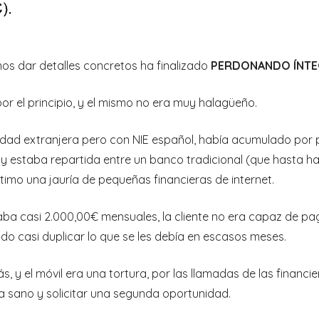
mos dar detalles concretos ha finalizado
PERDONANDO ÍNTEG
 el principio, y el mismo no era muy halagüeño.
alidad extranjera pero con NIE español, había acumulado po
 estaba repartida entre un banco tradicional (que hasta hac
ltimo una jauría de pequeñas financieras de internet.
 casi 2.000,00€ mensuales, la cliente no era capaz de paga
ado casi duplicar lo que se les debía en escasos meses.
 y el móvil era una tortura, por las llamadas de las financ
la sano y solicitar una segunda oportunidad.