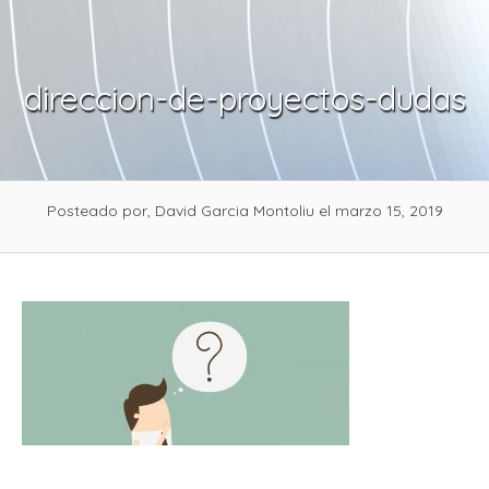
Skip
to
content
direccion-de-proyectos-dudas
Posteado por, David Garcia Montoliu
el marzo 15, 2019