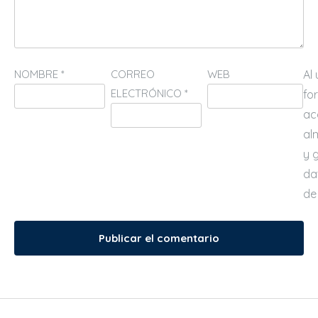
NOMBRE
*
CORREO
WEB
Al
ELECTRÓNICO
*
fo
ac
al
y 
da
de