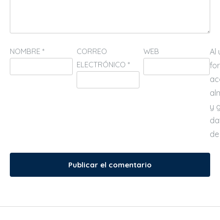
NOMBRE
*
CORREO
WEB
Al
ELECTRÓNICO
*
fo
ac
al
y 
da
de