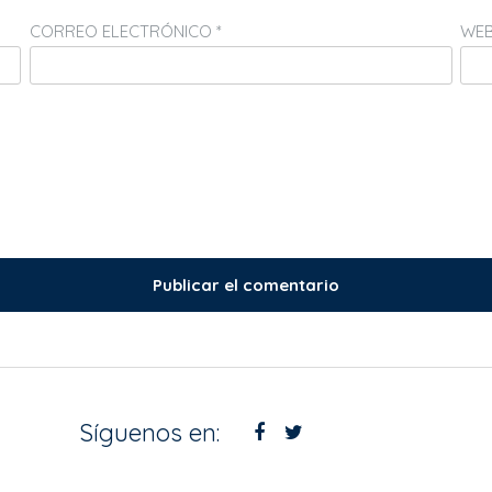
CORREO ELECTRÓNICO
*
WE
Síguenos en: