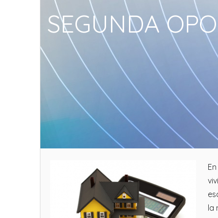
SEGUNDA OPOR
En
vi
es
la