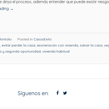
e dirija el proceso, además entender que puede existir riesg
ading
→
ontoliu
Posted in
CasosExito
,
evitar perder la casa
,
exoneración con vivienda
,
salvar la casa
,
se
sa y segunda oportunidad
,
vivienda habitual
Síguenos en: