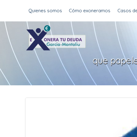
Skip
Quienes somos
Cómo exoneramos
Casos de
to
content
que papele
REQUISITOS