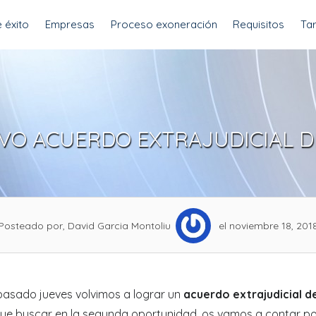
 éxito
Empresas
Proceso exoneración
Requisitos
Tar
VO ACUERDO EXTRAJUDICIAL D
Posteado por, David Garcia Montoliu
el noviembre 18, 201
pasado jueves volvimos a lograr un
acuerdo extrajudicial 
ue buscar en la segunda oportunidad, os vamos a contar po