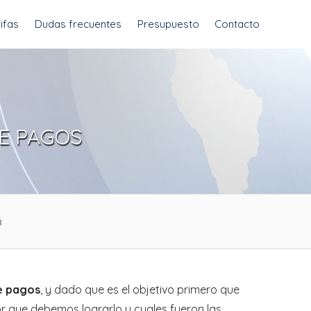
ifas
Dudas frecuentes
Presupuesto
Contacto
E PAGOS
8
de pagos
, y dado que es el objetivo primero que
r que debemos lograrlo y cuales fueron las