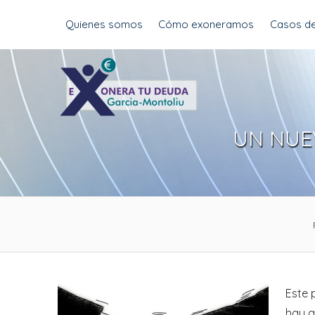
Skip
Quienes somos
Cómo exoneramos
Casos de
to
content
UN NUE
Este 
hay q